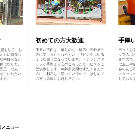
サロンの特徴
サロ
ン
初めての方大歓迎
手厚
着型をして、お
明るい店内は、偏りのない幅広い年齢層の
日々のお
ともに成長し
方に受け入れられやすい、リビングにいる
ップのポ
な中飾らない
ような感じになっています。ベテランスタ
ますので
孫になりと、
ッフが手際よく心のこもったサービスをご
七五三や
五三・成人
提供致します。年齢男女問わずたくさんの
会のある
せていただい
方にご利用して頂いているので、はじめて
スタッフ
ます。
の方も気軽にお越し下さい。
しており
気メニュー