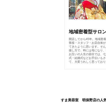
サロンの特徴
地域密着型サロ
開店してから45年。地域密
客様・スタッフ・お店自体が
てきたように思います。そん
接し方で、時には母になり、
お互いの人生の節目では、七
式・結婚式などお手伝いもさ
て、大変うれしく思っており
すま美容室 明保野店の人