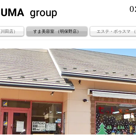
SUMA
group
0
（西川田店）
すま美容室 （明保野店）
エステ・ボゥスマ 