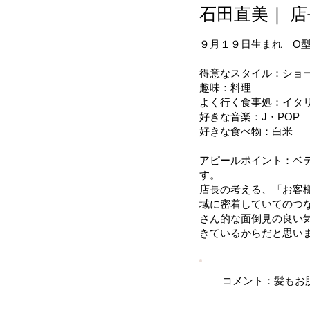
石田直美｜ 店
９月１９日生まれ O型
得意なスタイル：ショ
趣味：料理
よく行く食事処：イタ
好きな音楽：J・POP
​好きな食べ物：白米
アピールポイント：ベ
す。
店長の考える、「お客
域に密着していてのつ
さん的な面倒見の良い
きているからだと思い
コメント：髪もお