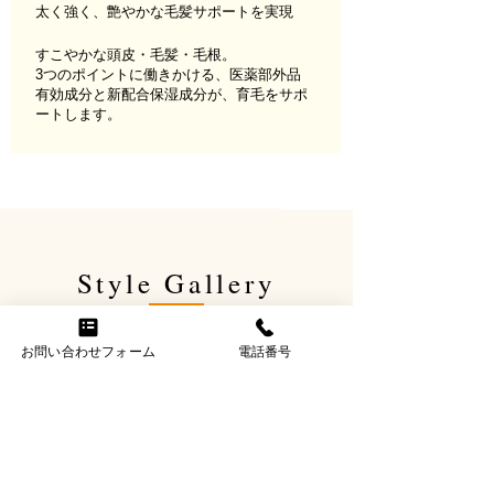
太く強く、艶やかな毛髪サポートを実現
すこやかな頭⽪・⽑髪・⽑根。
3つのポイントに働きかける、医薬部外品
有効成分と新配合保湿成分が、育⽑をサポ
ートします。
Style Gallery
フェイシャルマッサージの無料サービス
お問い合わせフォーム
電話番号
お肌のカウンセリング相談、アドバイス、
化粧品販売
冠婚葬祭、成人式、753、卒業式の着付け
などもお受けしております。