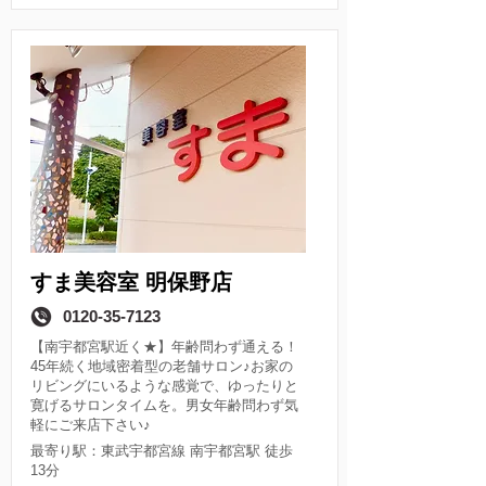
すま美容室 明保野店
店舗情報
0120-35-7123
ご予約はこちら
【南宇都宮駅近く★】年齢問わず通える！
45年続く地域密着型の老舗サロン♪お家の
リビングにいるような感覚で、ゆったりと
寛げるサロンタイムを。
男女年齢問わず気
軽にご来店下さい♪
最寄り駅：東武宇都宮線 南宇都宮駅 徒歩
13分