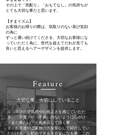
その上で「気配り」「おもてなし」の気持ちが
とても大切な事だと思います。
【すまイズム】
お客様のお帰りの際は、気取りのない喜び笑顔
の為に
ずっと通い続けてくださる、大切なお客様にな
っていただく為に、世代を超えてだれが見ても
良いと思えるヘアーデザインを提供します。
Feature
大切な事、大切にしていること
１，スマの空気感や心地よさを感じていただ
き、「不安」や「不満」のないように心がけ
「また来たい」と再来店して頂く事
２，お友達やご家族の方を安心して紹介してい
ただける、お勧めできる美容室になる事 この