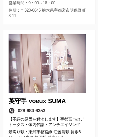
営業時間：9：00～18：00
住所：〒320-0845 栃木県宇都宮市明保野町
3-11
英守手 voeux SUMA
店舗情報
028-684-6353
ご予約はこちら
【不調の原因を解消します】宇都宮市のデ
トックス・体内代謝・アンチエイジング
最寄り駅：東武宇都宮線 江曽島駅 徒歩8